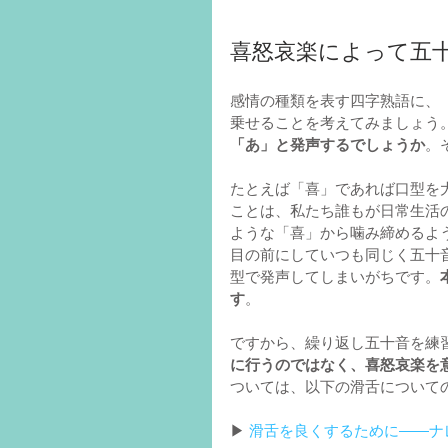
喜怒哀楽によって五
感情の種類を表す四字熟語に、
乗せることを考えてみましょう
「あ」と発声するでしょうか
。
たとえば「喜」であれば口型を
ことは、私たち誰もが日常生活
ような「喜」から噛み締めるよ
目の前にしていつも同じく五十
型で発声してしまいがちです。
す
。
ですから、繰り返し五十音を練
に行うのではなく、喜怒哀楽を
ついては、以下の滑舌について
▶︎ 
滑舌を良くするために――ナ