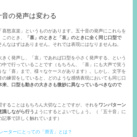
十音の発声は変わる
「喜怒哀楽」というものがあります。五十音の発声にこれらを
。このとき、
「喜」のときと「哀」のときに全く同じ口型で
そんなはずはありません。それでは表現にはなりませんね。
大きく発声し、「哀」であれば口型を小さく発声する、という
の中で行っていることです（もちろん、「喜」にも大声で笑う
うな「喜」まで、様々なケースがあります）。しかし、文字を
音の練習をしていると、どのような感情表現においても同じ口
本来、口型も動きの大きさも微妙に異なっているべきなので
習することはもちろん大切なことですが、それを
ワンパターン
意識しながら行う
ようにするとよいでしょう。（「五十音」に
の記事で詳しく触れています）
レーターにとっての「滑舌」とは？