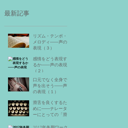
最新記事
リズム・テンポ・
メロディ――声の
表現（３）
感情をどう表現す
るか――声の表現
（２）
口元でなく全身で
声を出そう――声
の表現（１）
滑舌を良くするた
めに――ナレータ
ーにとっての「滑
舌」とは？
2017年冬期ワーク