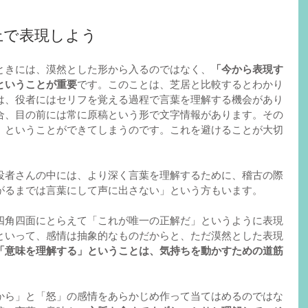
上で表現しよう
ときには、漠然とした形から入るのではなく、
「今から表現す
ということが重要
です。このことは、芝居と比較するとわかり
は、役者にはセリフを覚える過程で言葉を理解する機会があり
合、目の前には常に原稿という形で文字情報があります。その
」ということができてしまうのです。これを避けることが大切
役者さんの中には、より深く言葉を理解するために、稽古の際
がるまでは言葉にして声に出さない」という方もいます。
四角四面にとらえて「これが唯一の正解だ」というように表現
といって、感情は抽象的なものだからと、ただ漠然とした表現
「意味を理解する」ということは、気持ちを動かすための道筋
から」と「怒」の感情をあらかじめ作って当てはめるのではな