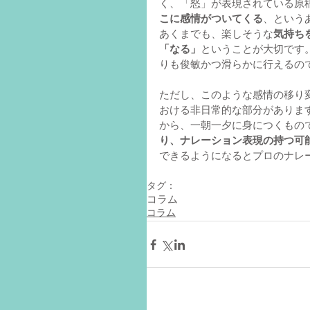
く、「怒」が表現されている原
こに感情がついてくる
、という
あくまでも、楽しそうな
気持ち
「なる」
ということが大切です
りも俊敏かつ滑らかに行えるの
ただし、このような感情の移り
おける非日常的な部分がありま
から、一朝一夕に身につくもの
り、ナレーション表現の持つ可
できるようになるとプロのナレ
タグ：
コラム
コラム