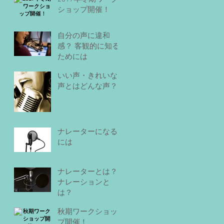
ショップ開催！
自分の声に違和
感？ 客観的に知る
ためには
いい声・きれいな
声とはどんな声？
ナレーターになる
には
ナレーターとは？
ナレーションと
は？
秋期ワークショッ
プ開催！