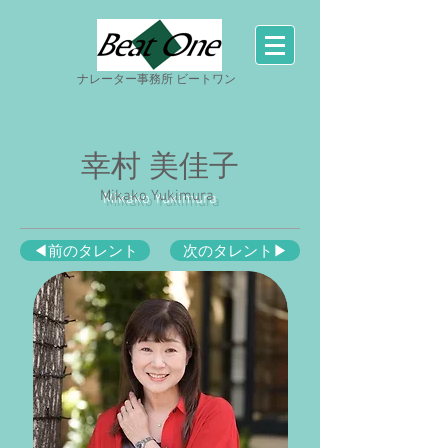
ナレーター事務所 ビートワン
幸村 美佳子
Mikako Yukimura
◀前のタレント
次のタレント▶