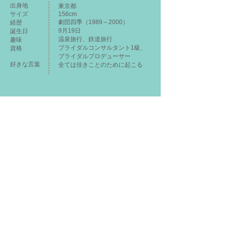
出身地
東京都
サイズ
156cm
劇団四季（1989～2000）
​経歴
9月19日
誕生日
温泉旅行、鉄道旅行
趣味​
​ブライダルコンサルタント1級、
​資格
ブライダルプロデューサー
​好きな言葉
​全ては佳きことのために起こる
WORKS
■ テレビ
・
テレビ東京 WBS ワールドビジネスサテライ
ト（2003
～2005
）
・ BSジャパン ベンチャー必勝の法則
・ 科学技術振興機構 サイエンスチャンネル
・ 伊豆急ケーブルネットワーク いい伊豆みつけた
■ ラジオ
・ ニッポン放送 ラジオドラマ 黄昏のプレーボー
イ
・ 東北放送 バスはまだですか
■ 舞台
・ ザ・ライオンキング