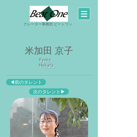
ナレーター事務所 ビートワン
米加田 京子
Kyoko
Mekata
◀前のタレント
次のタレント▶