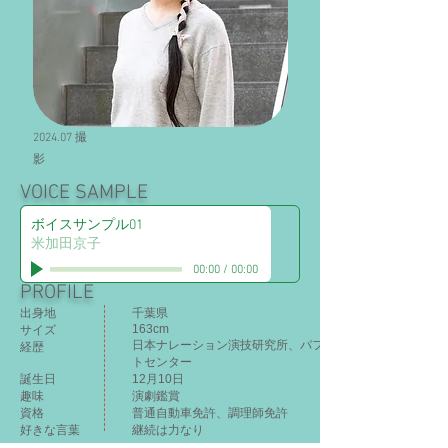
​2024.07 撮
影
VOICE SAMPLE
ボイスサンプル01
米加田京子
00:00
/
00:00
PROFILE
出身地
千葉県
163cm​
サイズ​
日本ナレーション演技研究所、パフォーミングアー
経歴
トセンター
誕生日
12月10日
趣味​
演劇鑑賞
​資格
普通自動車免許、調理師免許
​好きな言葉
継続は力なり