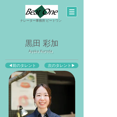
ナレーター事務所 ビートワン
黒田 彩加
Ayaka Kuroda
◀前のタレント
次のタレント▶