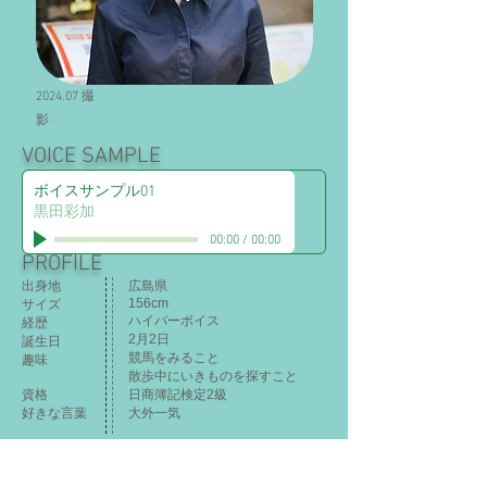
​2024.07 撮
影
VOICE SAMPLE
ボイスサンプル01
黒田彩加
00:00
/
00:00
PROFILE
出身地
広島県
156cm​
サイズ​
ハイパーボイス
経歴
2月2日
誕生日
競馬をみること
趣味​
散歩中にいきものを探すこと
​資格
日商簿記検定2級
​好きな言葉
大外一気
WORKS